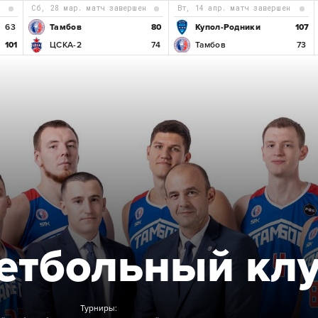
н
сб, 28 мар. матч завершен
вт, 14 апр. матч завершен
63
Тамбов
80
Купол-Родники
107
101
ЦСКА-2
74
Тамбов
73
Б
етбольный кл
Турниры: