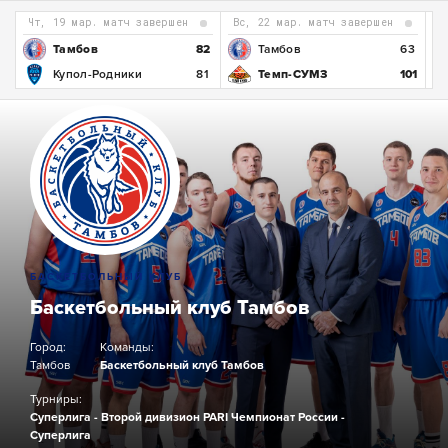
чт, 19 мар. матч завершен
вс, 22 мар. матч завершен
4
Тамбов
82
Тамбов
63
5
Купол-Родники
81
Темп-СУМЗ
101
БАСКЕТБОЛЬНЫЙ КЛУБ
Баскетбольный клуб Тамбов
Город:
Команды:
Тамбов
Баскетбольный клуб Тамбов
Турниры:
Суперлига - Второй дивизион
PARI Чемпионат России -
Суперлига