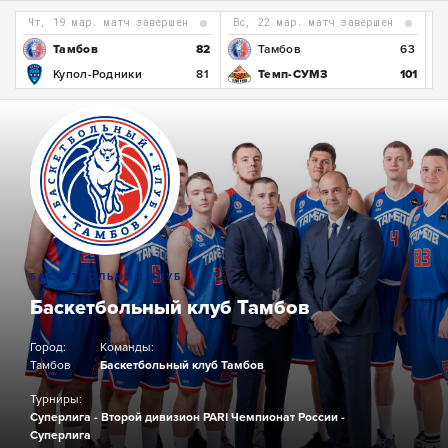
чт, 19 мар. матч завершен
вс, 22 мар. матч завершен
4
Тамбов
82
Тамбов
63
5
Купол-Родники
81
Темп-СУМЗ
101
БАСКЕТБОЛЬНЫЙ КЛУБ
Баскетбольный клуб Тамбов
Город:
Команды:
Тамбов
Баскетбольный клуб Тамбов
Турниры:
Суперлига - Второй дивизион
PARI Чемпионат России -
Суперлига